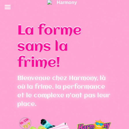
La forme
sans la
frime!
Bienvenue chez Harmony, là
où la frime, la performance
et le complexe n'ont pas leur
place.