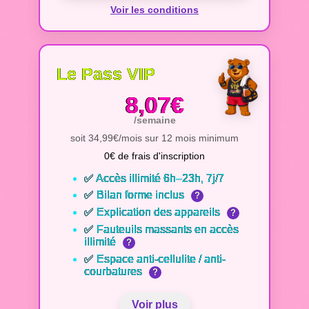
Voir les conditions
Le Pass VIP
8,07€
/semaine
soit 34,99€/mois sur 12 mois minimum
0€ de frais d'inscription
✅ Accès illimité 6h–23h, 7j/7
✅ Bilan forme inclus
?
✅ Explication des appareils
?
✅ Fauteuils massants en accès
illimité
?
✅ Espace anti-cellulite / anti-
courbatures
?
Voir plus