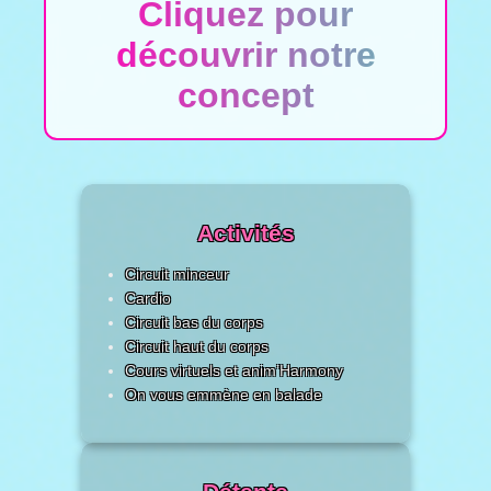
Cliquez pour
découvrir notre
concept
Activités
Circuit minceur
Cardio
Circuit bas du corps
Circuit haut du corps
Cours virtuels et anim’Harmony
On vous emmène en balade