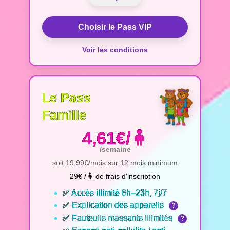
Choisir le Pass VIP
Voir les conditions
Le Pass
Famille
4,61€/🧍
/semaine
soit 19,99€/mois sur 12 mois minimum
29€ /🧍 de frais d'inscription
✅ Accès illimité 6h–23h, 7j/7
✅ Explication des appareils
?
✅ Fauteuils massants illimités
?