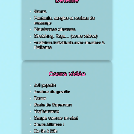
Détente
Sauna
Fauteuils, sangles et rouleau de
massage
Plateformes vibrantes
Stretching, Yoga… (cours vidéos)
Vestiaires individuels avec douches à
l’italienne
Cours vidéo
Joli popotin
Jambes de gazelle
Danse
Buste de Superman
Yog’harmony
Souple comme un chat
Cours Zfitness !
De 6h à 23h